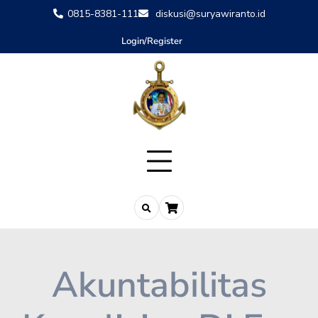
0815-8381-111
diskusi@suryawiranto.id
Login/Register
Akuntabilitas