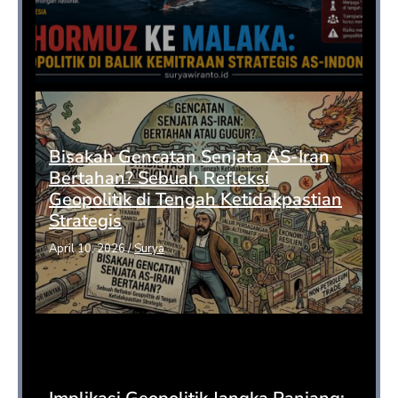
Bisakah Gencatan Senjata AS-Iran
Bertahan? Sebuah Refleksi
Geopolitik di Tengah Ketidakpastian
Strategis
April 10, 2026
/
Surya