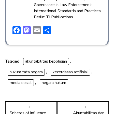
Governance in Law Enforcement:
International Standards and Practices.
Berlin: TI Publications.
F
M
E
S
ac
a
m
h
e
st
ai
ar
b
o
l
e
o
d
Tagged
akuntabilitas kepolisian
,
ok
o
hukum tata negara
,
kecerdasan artifisial
,
n
media sosial
,
negara hukum
⟵
⟶
Spheres of Influence
Akuntabilitas dan