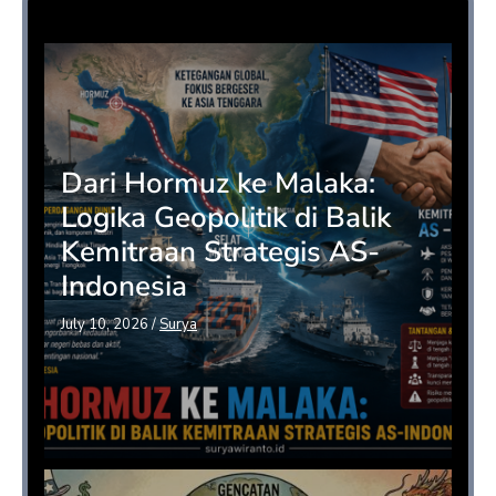
Opini
Dari Hormuz ke Malaka:
Logika Geopolitik di Balik
Kemitraan Strategis AS-
Indonesia
July 10, 2026
/
Surya