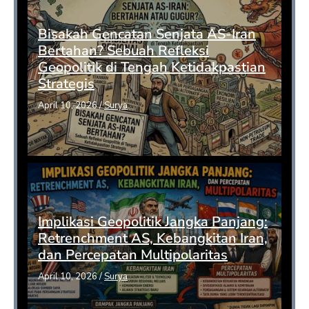
Bisakah Gencatan Senjata AS-Iran
Bertahan? Sebuah Refleksi
Geopolitik di Tengah Ketidakpastian
Strategis
April 10, 2026
/
Surya
Implikasi Geopolitik Jangka Panjang:
Retrenchment AS, Kebangkitan Iran,
dan Percepatan Multipolaritas
April 10, 2026
/
Surya