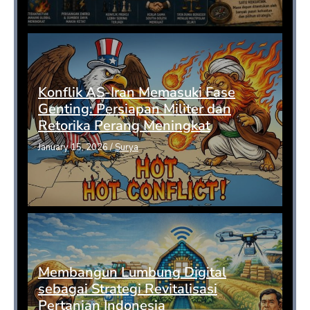
Konflik AS-Iran Memasuki Fase
Genting: Persiapan Militer dan
Retorika Perang Meningkat
January 15, 2026
/
Surya
Membangun Lumbung Digital
sebagai Strategi Revitalisasi
Pertanian Indonesia