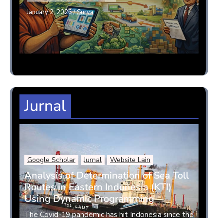
January 2, 2026
/
Surya
Jurnal
Google Scholar
Jurnal
Website Lain
Analysis of Determination of Sea Toll
Routes in Eastern Indonesia (KTI)
Using Dynamic Programming
The Covid-19 pandemic has hit Indonesia since the