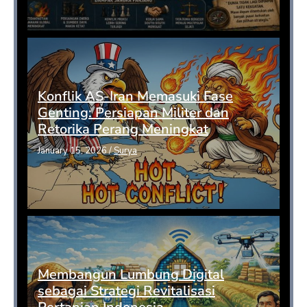
Konflik AS-Iran Memasuki Fase
Genting: Persiapan Militer dan
Retorika Perang Meningkat
January 15, 2026
/
Surya
Membangun Lumbung Digital
sebagai Strategi Revitalisasi