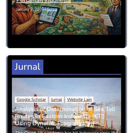
Pertanian Indonesia
January 2, 2026
/
Surya
Jurnal
Google Scholar
Jurnal
Website Lain
Analysis of Determination of Sea Toll
Routes in Eastern Indonesia (KTI)
Using Dynamic Programming
The Covid-19 pandemic has hit Indonesia since the