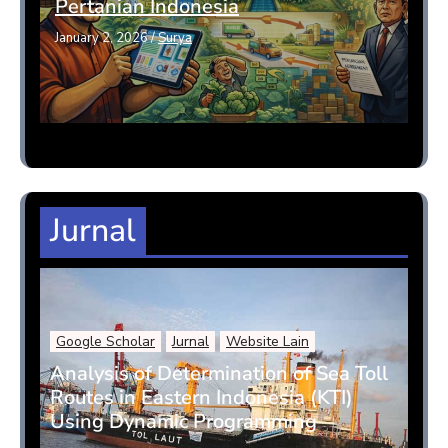
Pertanian Indonesia
January 2, 2026
/
Surya
Jurnal
Google Scholar
Jurnal
Website Lain
Analysis of Determination of Sea Toll
Routes in Eastern Indonesia (KTI)
Using Dynamic Programming