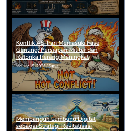
Konflik AS-Iran Memasuki Fase
Genting: Persiapan Militer dan
Retorika Perang Meningkat
January 15, 2026
/
Surya
Membangun Lumbung Digital
sebagai Strategi Revitalisasi