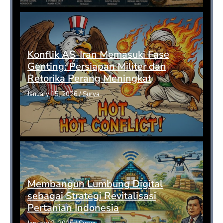
Konflik AS-Iran Memasuki Fase
Genting: Persiapan Militer dan
Retorika Perang Meningkat
January 15, 2026
/
Surya
Membangun Lumbung Digital
sebagai Strategi Revitalisasi
Pertanian Indonesia