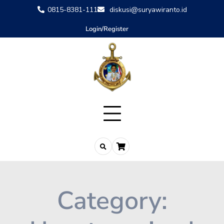
0815-8381-111
diskusi@suryawiranto.id
Login/Register
Category: