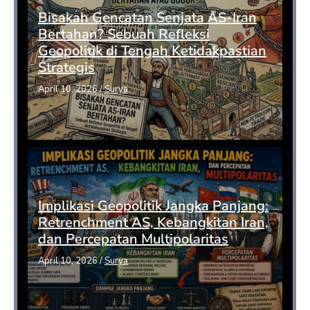
Bisakah Gencatan Senjata AS-Iran
Bertahan? Sebuah Refleksi
Geopolitik di Tengah Ketidakpastian
Strategis
April 10, 2026
/
Surya
Implikasi Geopolitik Jangka Panjang:
Retrenchment AS, Kebangkitan Iran,
dan Percepatan Multipolaritas
April 10, 2026
/
Surya