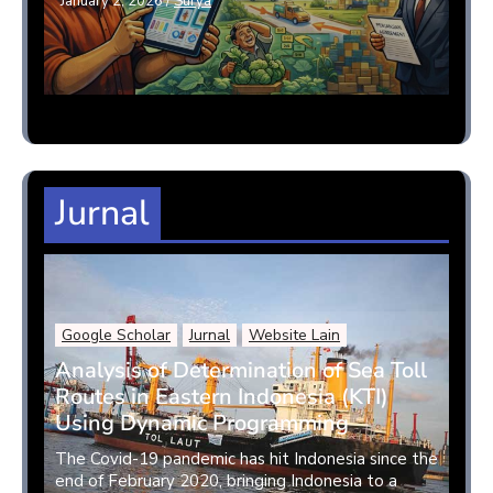
January 2, 2026
/
Surya
Jurnal
Google Scholar
Jurnal
Website Lain
Analysis of Determination of Sea Toll
Routes in Eastern Indonesia (KTI)
Using Dynamic Programming
The Covid-19 pandemic has hit Indonesia since the
end of February 2020, bringing Indonesia to a