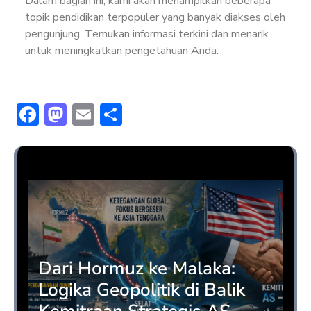
Dalam bagian ini, kami akan menampilkan beberapa
topik pendidikan terpopuler yang banyak diakses oleh
pengunjung. Temukan informasi terkini dan menarik
untuk meningkatkan pengetahuan Anda.
F
M
E
S
ac
a
m
h
e
st
ai
ar
Opini
b
o
l
e
o
d
ok
o
n
Dari Hormuz ke Malaka:
Logika Geopolitik di Balik