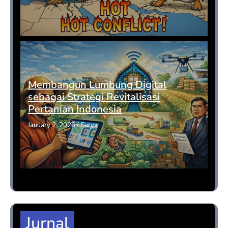
Membangun Lumbung Digital
sebagai Strategi Revitalisasi
Pertanian Indonesia
January 2, 2026
/
Surya
Jurnal