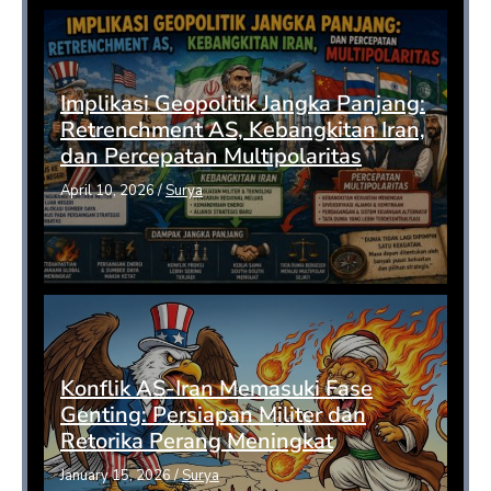
Implikasi Geopolitik Jangka Panjang:
Retrenchment AS, Kebangkitan Iran,
dan Percepatan Multipolaritas
April 10, 2026
/
Surya
Konflik AS-Iran Memasuki Fase
Genting: Persiapan Militer dan
Retorika Perang Meningkat
January 15, 2026
/
Surya