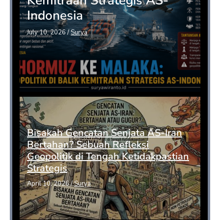
Kemitraan Strategis AS-
Indonesia
July 10, 2026
/
Surya
Bisakah Gencatan Senjata AS-Iran
Bertahan? Sebuah Refleksi
Geopolitik di Tengah Ketidakpastian
Strategis
April 10, 2026
/
Surya