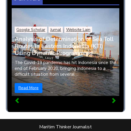
Google Scholar
Jurnal
Website Lain
Analysis of Determination of Sea Toll
Routes in Eastern Indonesia (KTI)
Using Dynamic Programming
The Covid-19 pandemic has hit Indonesia since the
end of February 2020, bringing Indonesia to a
difficult situation from several ...
Read More
Maritim Thinker Journalist